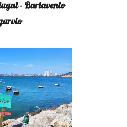
tugal - Barlavento
garvio