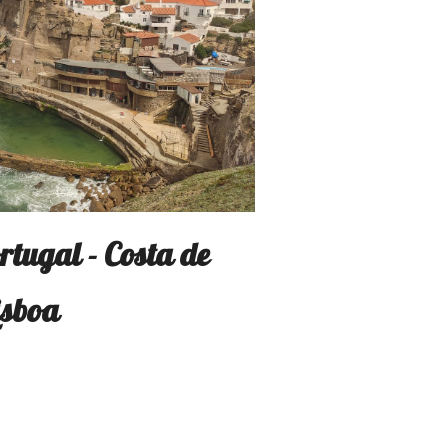
rtugal - Costa de
isboa