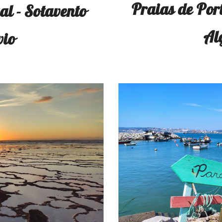
Praias de Por
al - Sotavento
Al
vio