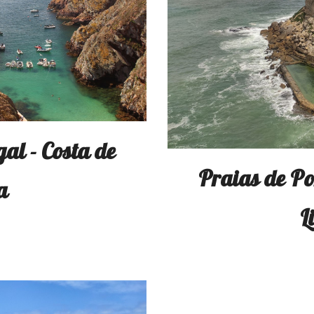
al - Costa de
Praias de Po
a
L