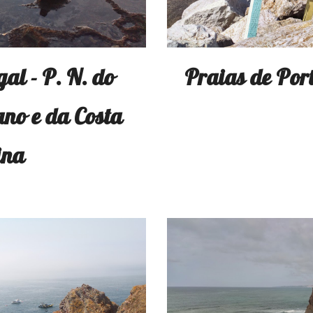
al - P. N. do
Praias de Port
ano e da Costa
ina