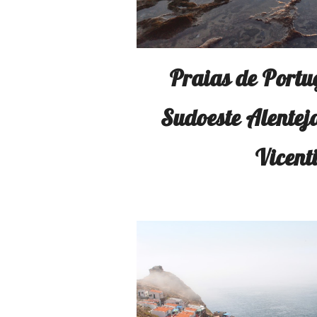
Praias de Portug
Sudoeste Alentej
Vicent