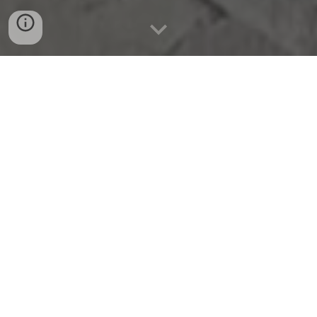
Situada na região su
doeste
de Espanha, é uma das
suas 17 comunidades autónomas.
Tem como
capital, Mérida e divide-se em duas províncias, as
mais extensas do país: Cáceres (a norte) e Badajoz
(a sul). Faz fronteira a norte com Castela e Leão, a
leste com Castela-Mancha, a sudeste e a sul com a
Andaluzia e oeste com Portugal (regiões do Centro
e do Alentejo, incluindo os distritos de Castelo
Branco, Portalegre, Évora e parte do de Beja).
A origem do seu nome está na palavra extremos ou
extrema em latim. Que se situava nos extremos do